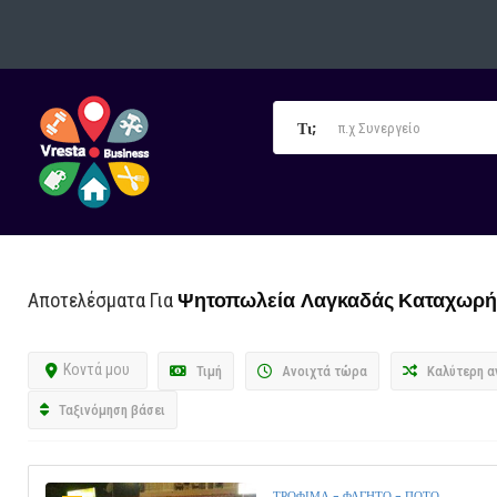
Τι;
Ψητοπωλεία Λαγκαδάς
Καταχωρή
Αποτελέσματα Για
Κοντά μου
Τιμή
Ανοιχτά τώρα
Καλύτερη α
Ταξινόμηση βάσει
ΤΡΟΦΙΜΑ - ΦΑΓΗΤΟ - ΠΟΤΟ