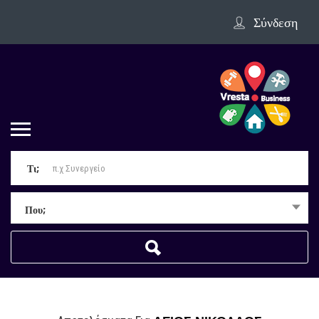
Σύνδεση
Τι;
Που;