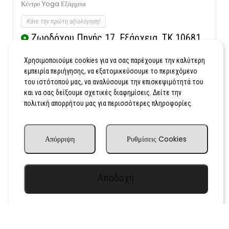
Κέντρο Yoga Εξάρχεια
Κάνε την πρώτη αξιολόγηση!
Ζωοδόχου Πηγής 17, Εξάρχεια, ΤΚ 10681
Κλήση
Εμφάνιση Χάρτη
Χρησιμοποιούμε cookies για να σας παρέχουμε την καλύτερη
εμπειρία περιήγησης, να εξατομικεύσουμε το περιεχόμενο
του ιστότοπού μας, να αναλύσουμε την επισκεψιμότητά του
και να σας δείξουμε σχετικές διαφημίσεις. Δείτε την
πολιτική απορρήτου μας για περισσότερες πληροφορίες.
Απόρριψη
Ρυθμίσεις Cookies
Αποδοχή