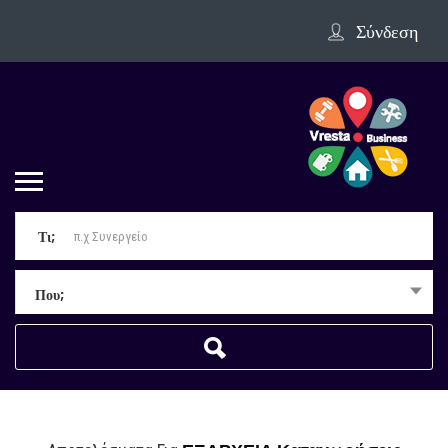
Σύνδεση
Τι;
Που;