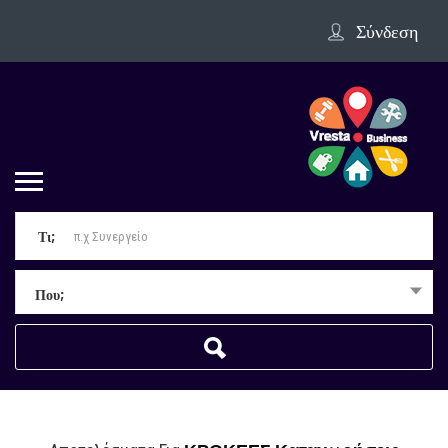
Σύνδεση
Τι;
Που;