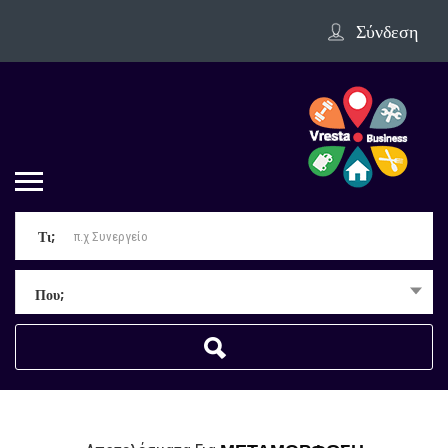
Σύνδεση
Τι;
Που;