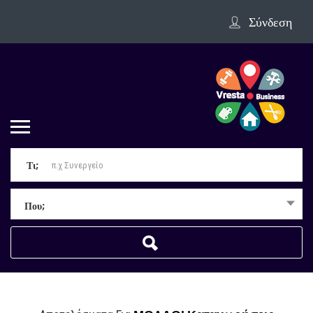
Σύνδεση
Τι;
Που;