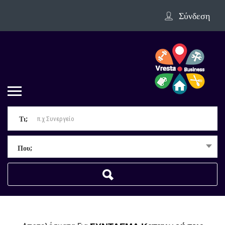
Σύνδεση
Τι;
Που;