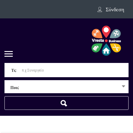
Σύνδεση
Τι;
Που;