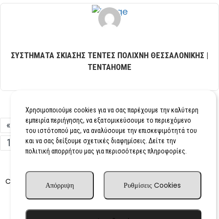
ΣΥΣΤΗΜΑΤΑ ΣΚΙΑΣΗΣ ΤΕΝΤΕΣ ΠΟΛΙΧΝΗ ΘΕΣΣΑΛΟΝΙΚΗΣ |
TENTAHOME
Χρησιμοποιούμε cookies για να σας παρέχουμε την καλύτερη
εμπειρία περιήγησης, να εξατομικεύσουμε το περιεχόμενο
«
1
2
3
4
5
6
7
8
…
του ιστότοπού μας, να αναλύσουμε την επισκεψιμότητά του
16
και να σας δείξουμε σχετικές διαφημίσεις. Δείτε την
17
18
»
πολιτική απορρήτου μας για περισσότερες πληροφορίες.
Advertisingdog.co.uk
Copyright © 2010–2025
– All rights
Απόρριψη
Ρυθμίσεις Cookies
reserved.