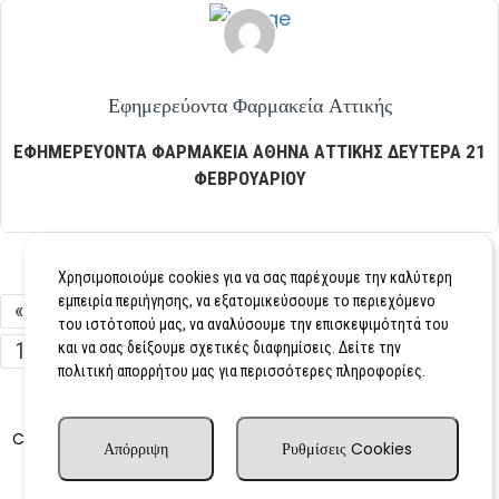
Εφημερεύοντα Φαρμακεία Αττικής
ΕΦΗΜΕΡΕΥΟΝΤΑ ΦΑΡΜΑΚΕΙΑ ΑΘΗΝΑ ΑΤΤΙΚΗΣ ΔΕΥΤΕΡΑ 21
ΦΕΒΡΟΥΑΡΙΟΥ
Χρησιμοποιούμε cookies για να σας παρέχουμε την καλύτερη
εμπειρία περιήγησης, να εξατομικεύσουμε το περιεχόμενο
«
1
2
3
4
5
6
7
8
9
του ιστότοπού μας, να αναλύσουμε την επισκεψιμότητά του
10
…
215
216
217
»
και να σας δείξουμε σχετικές διαφημίσεις. Δείτε την
πολιτική απορρήτου μας για περισσότερες πληροφορίες.
Advertisingdog.co.uk
Copyright © 2010–2025
– All rights
Απόρριψη
Ρυθμίσεις Cookies
reserved.