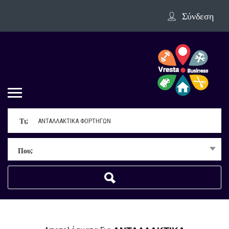
Σύνδεση
Τι;
Που;