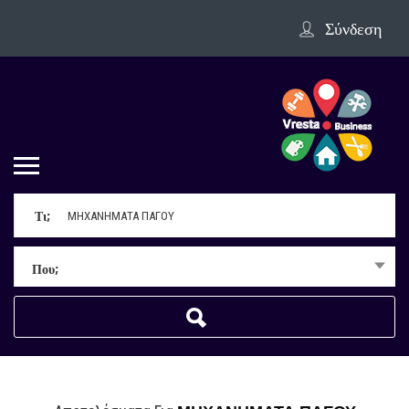
Σύνδεση
Τι;
Που;