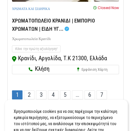
Closed Now
ΧΡΩΜΑΤΑ ΚΑΙ ΣΙΔΗΡΙΚΑ
ΧΡΩΜΑΤΟΠΩΛΕΙΟ ΚΡΑΝΙΔΙ | ΕΜΠΟΡΙΟ
ΧΡΩΜΑΤΩΝ | ΕΙΔΗ ΥΓ...
Χρωματοπωλεία Κρανίδι
Κάνε την πρώτη αξιολόγηση!
Κρανίδι, Αργολίδα, Τ.Κ 21300, Ελλάδα
Κλήση
Εμφάνιση Χάρτη
1
2
3
4
5
...
6
7
...
123
Χρησιμοποιούμε cookies για να σας παρέχουμε την καλύτερη
εμπειρία περιήγησης, να εξατομικεύσουμε το περιεχόμενο
του ιστότοπού μας, να αναλύσουμε την επισκεψιμότητά του
και να σας δείξουμε σχετικές διαφημίσεις. Δείτε την