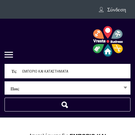
Σύνδεση
Τι;
Που;