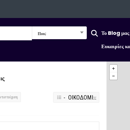
Το Blog μας
Που;
Ευκαιρίες κ
ις
- ΟΙΚΟΔΟΜΙΚΑ ΥΛΙΚΑ
ντιστοίχιση