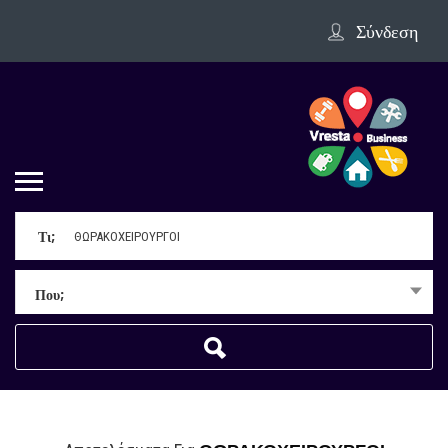
Σύνδεση
Τι;
Που;