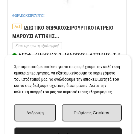
ΘΩΡΑΚΟΧΕΙΡΟΥΡΓΟΙ
Ad
ΙΔΙΩΤΙΚΟ ΘΩΡΑΚΟΧΕΙΡΟΥΡΓΙΚΟ ΙΑΤΡΕΙΟ
ΜΑΡΟΥΣΙ ΑΤΤΙΚΗΣ...
Κάνε την πρώτη αξιολόγηση!
ΛΕΩΦ. ΚΗΦΙΣΙΑΣ 1, ΜΑΡΟΥΣΙ, ΑΤΤΙΚΗΣ, Τ.Κ
15123
Χρησιμοποιούμε cookies για να σας παρέχουμε την καλύτερη
Κλήση
Εμφάνιση Χάρτη
εμπειρία περιήγησης, να εξατομικεύσουμε το περιεχόμενο
του ιστότοπού μας, να αναλύσουμε την επισκεψιμότητά του
και να σας δείξουμε σχετικές διαφημίσεις. Δείτε την
πολιτική απορρήτου μας για περισσότερες πληροφορίες.
Απόρριψη
Ρυθμίσεις Cookies