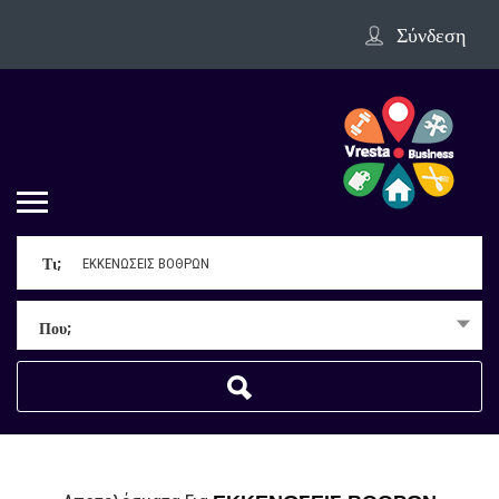
Σύνδεση
Τι;
Που;