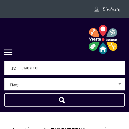
Σύνδεση
Τι;
Που;