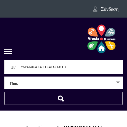
Σύνδεση
Τι;
Που;