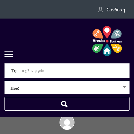
Σύνδεση
Τι;
Που;