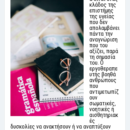
κλάδος της
επιστήμης
της υγείας
που δεν
απολαμβάνει
πάντα την
αναγνώριση
που του
αξίζει, παρά
τη σημασία
του. Ο
εργοθεραπε
υτής βοηθά
ανθρώπους
που
αντιμετωπίζ
ουν
σωματικές,
νοητικές ή
αισθητηριακ
ές
δυσκολίες να ανακτήσουν ή να αναπτύξουν