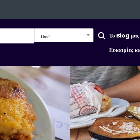
Το Blog μας
Που;
Ευκαιρίες κ