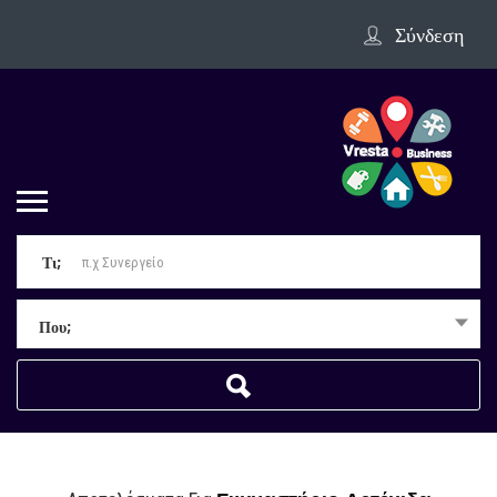
Σύνδεση
Τι;
Που;