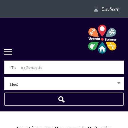
Σύνδεση
Τι;
Που;