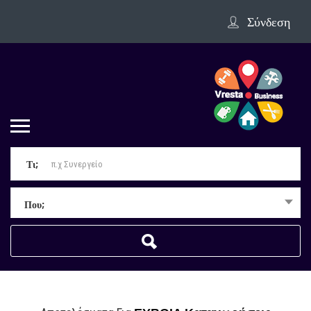
Σύνδεση
Τι;
Που;