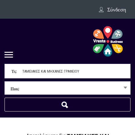
Σύνδεση
Τι;
Που;