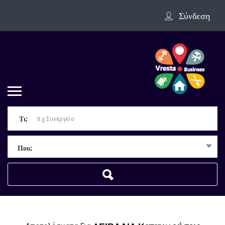
Σύνδεση
Τι;
Που;