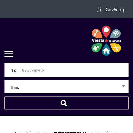
Σύνδεση
Τι;
Που;