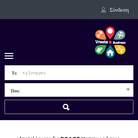
Σύνδεση
Τι;
Που;